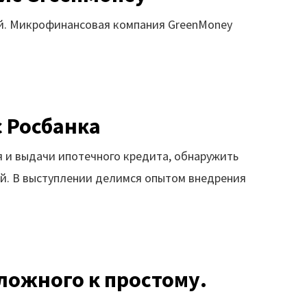
ий. Микрофинансовая компания GreenMoney
с Росбанка
я и выдачи ипотечного кредита, обнаружить
ий. В выступлении делимся опытом внедрения
ложного к простому.