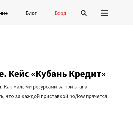
ние
Блог
Вход
Вузы-участники
Мероприятия
. Кейс «Кубань Кредит»
Марафоны
. Как малыми ресурсами за три этапа
Генеральная уборка
, что за каждой приставкой no/low прячется
данных
Рецепт продвинутой
аналитики
На высоту enterprise-