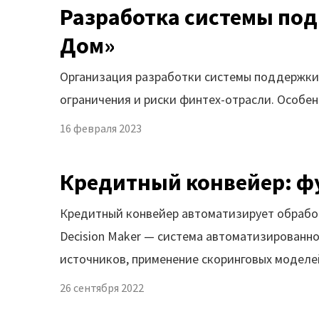
Гот
Разработка системы под
Демопримеры
Инт
Дом»
Шифратор пакетов
Биб
Организация разработки системы поддержки 
ком
Архитектура Loginom
ограничения и риски финтех-отрасли. Особен
Об
Системные требования
16 февраля 2023
Быст
Цены
Кредитный конвейер: ф
Log
Loginom + AI
Кредитный конвейер автоматизирует обработ
Decision Maker — система автоматизированн
источников, применение скоринговых моделе
26 сентября 2022