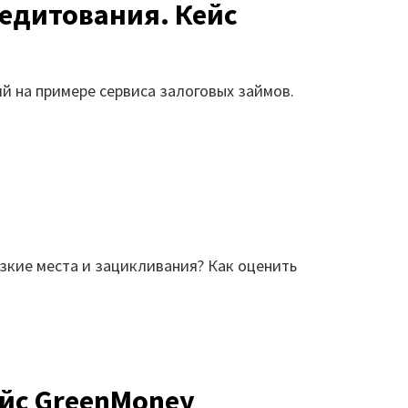
едитования. Кейс
ий на примере сервиса залоговых займов.
узкие места и зацикливания? Как оценить
ейс GreenMoney