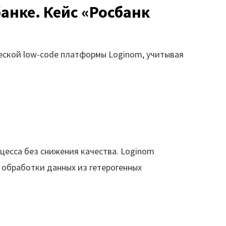
анке. Кейс «Росбанк
аналитики
О компании
а
еской low-code платформы Loginom, учитывая
Контакты
Поддержка
Обратная связь
цесса без снижения качества. Loginom
 обработки данных из гетерогенных