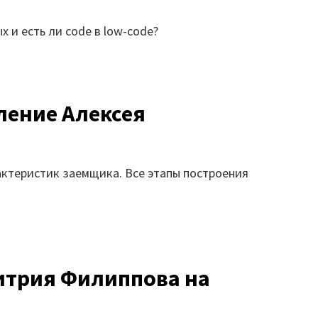
 и есть ли code в low-code?
пление Алексея
актеристик заемщика. Все этапы построения
митрия Филиппова на