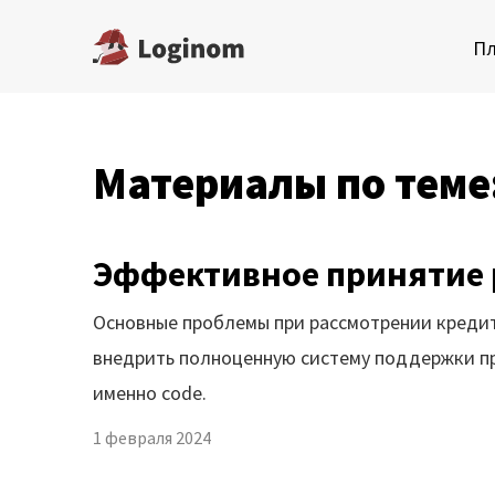
П
Материалы по теме
Платформа
AI в
Пр
Скачать бесплатную
Эффективное принятие р
редакцию
Для
Основные проблемы при рассмотрении кредитн
Купить настольную
Для 
редакцию
внедрить полноценную систему поддержки при
именно code.
Воп
Запросить trial сервера
1 февраля 2024
Демостенды
Ма
Документация