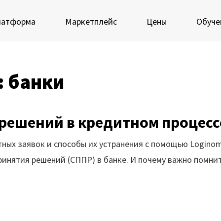
латформа
Маркетплейс
Цены
Обуче
: банки
 экосистеме Loginom
Мастерская Loginom
еимущества
Кубок Loginom
ешений в кредитном процессе
Клиенты
 аналитиков
ых заявок и способы их устранения с помощью Loginom
IT-специалистов
Проекты
нятия решений (СППР) в банке. И почему важно помнить
росы и ответы
Отзывы
Блог
ркетплейс