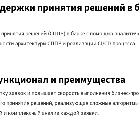
Вики
овые решения
держки принятия решений в б
еграции
Партнеры
лиотеки
Партнерская программ
принятия решений (СППР) в банке с помощью аналитич
понентов
ности архитектуры СППР и реализации СI/CD-процесса.
Партнерский портал
учение
Академическая
рый старт
программа
ункционал и преимущества
inom.Навыки
Новости
ку заявок и повышает скорость выполнения бизнес-про
ого принятия решений, реализующая сложные алгоритмы
й и комплексный анализ каждой заявки.