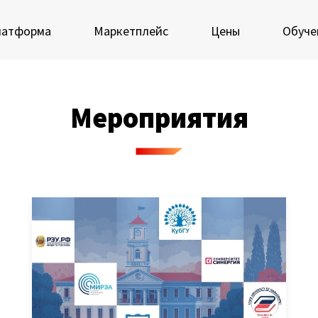
латформа
Маркетплейс
Цены
Обуче
Мероприятия
 экосистеме Loginom
Мастерская Loginom
еимущества
Кубок Loginom
Клиенты
 аналитиков
IT-специалистов
Проекты
росы и ответы
Отзывы
Блог
ркетплейс