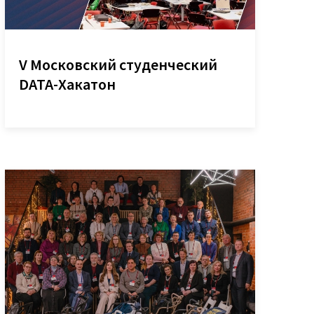
аналитики
О компании
V Московский студенческий
а
Контакты
DATA-Хакатон
Поддержка
Обратная связь