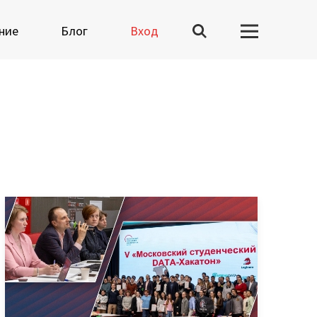
ние
Блог
Вход
Вузы-участники
Мероприятия
Марафоны
Генеральная уборка
данных
Рецепт продвинутой
аналитики
На высоту enterprise-