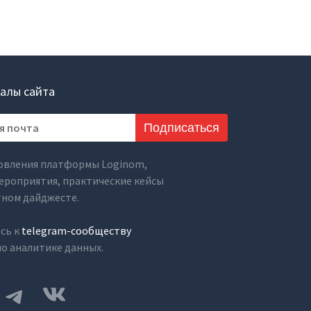
алы сайта
Подписаться
овления платформы Loginom,
ероприятия, практические кейсы
тном дайджесте.
сь к
telegram-сообществу
о аналитике данных.