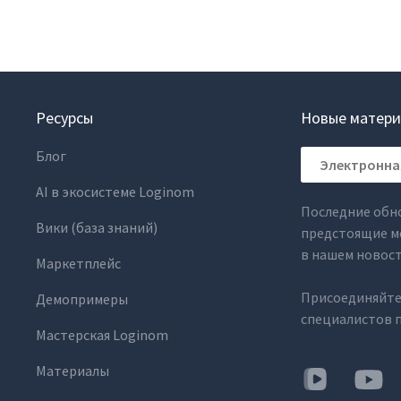
Ресурсы
Новые матери
Блог
AI в экосистеме Loginom
Последние обн
Вики (база знаний)
предстоящие м
в нашем новос
Маркетплейс
Присоединяйте
Демопримеры
специалистов п
Мастерская Loginom
Материалы