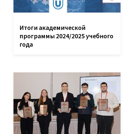
Вики
овые решения
еграции
Партнеры
Итоги академической
лиотеки
Партнерская программ
понентов
программы 2024/2025 учебного
Партнерский портал
года
учение
Академическая
рый старт
программа
inom.Навыки
Новости