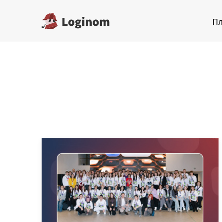
П
Платформа
AI в
Пр
Скачать бесплатную
редакцию
Для
Купить настольную
Для 
редакцию
Воп
Запросить trial сервера
Демостенды
Ма
Документация