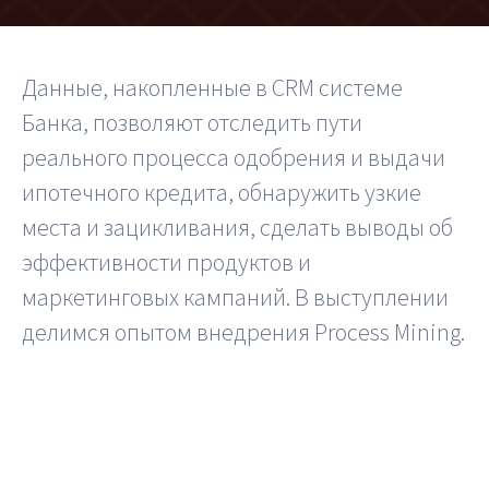
Шифратор пакетов
Данные, накопленные в CRM системе
Архитектура Loginom
Банка, позволяют отследить пути
Системные требования
реального процесса одобрения и выдачи
Цены
ипотечного кредита, обнаружить узкие
места и зацикливания, сделать выводы об
Loginom + AI
эффективности продуктов и
AI в экосистеме Loginom
маркетинговых кампаний. В выступлении
делимся опытом внедрения Process Mining.
Преимущества
Для аналитиков
Для IT-специалистов
Вопросы и ответы