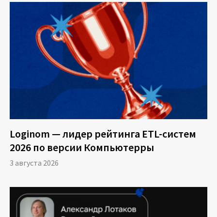
процедуры получения кредита формируется
уникальное «слово процесса». Слово
уникально потому, что каждый конкретный
заемщик достигает определенных этапов в
процессе рассмотрения заявки. Например,
слово может состоять из одной буквы А —
это значит, что клиент отказался от услуг на
этапе обращения в банк.
В результате проведения Process Mining в
«Росбанк Дом» на основе анализа базы из 170
Loginom — лидер рейтинга ETL-систем
000 кредитных дел было выявлено 15 000
2026 по версии Компьютерры
уникальных слов процесса. В данном случае,
3 августа 2026
большое число уникальных вариантов
процесса не позволяет оптимизировать его в
полной мере, упрощать либо отказываться от
промежуточных этапов.