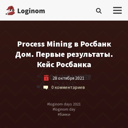
Войти
Process Mining в Росбанк
Платформа
Дом. Первые результаты.
Кейс Росбанка
Скачать бесплатную редакцию
Купить настольную редакцию
28 октября 2021
0 комментариев
Запросить trial сервера
Демостенды
#
loginom days 2021
#
loginom day
Документация
#
банки
Демопримеры