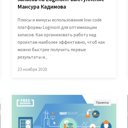
Вики
овые решения
Мансура Кадимова
еграции
Партнеры
Плюсы и минусы использования low-code
лиотеки
Партнерская программ
платформы Loginom для оптимизации
понентов
запасов. Как организовать работу над
Партнерский портал
проектам наиболее эффективно, чтоб как
учение
можно быстрее получить первые
Академическая
результаты и...
рый старт
программа
23 ноября 2020
inom.Навыки
Новости
Проекты