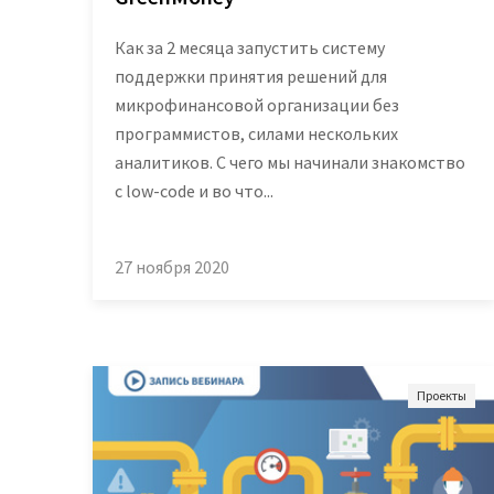
Гот
Демопримеры
Как за 2 месяца запустить систему
Инт
поддержки принятия решений для
Шифратор пакетов
Биб
микрофинансовой организации без
ком
программистов, силами нескольких
Архитектура Loginom
аналитиков. С чего мы начинали знакомство
Об
с low-code и во что...
Системные требования
Быст
Цены
27 ноября 2020
Log
Loginom + AI
Проекты