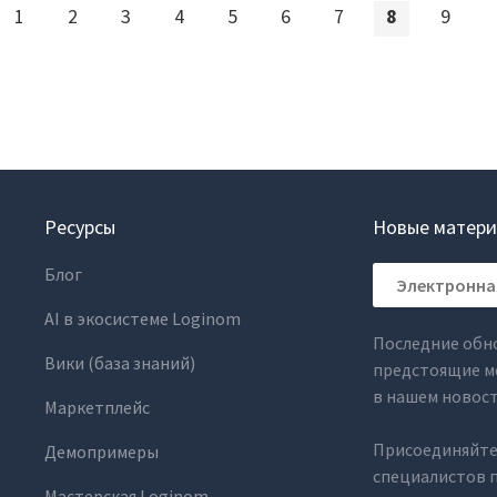
1
2
3
4
5
6
7
8
9
Ресурсы
Новые матери
Блог
AI в экосистеме Loginom
Последние обн
Вики (база знаний)
предстоящие м
в нашем новос
Маркетплейс
Присоединяйте
Демопримеры
специалистов п
Мастерская Loginom