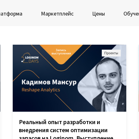
латформа
Маркетплейс
Цены
Обуче
Проекты
 экосистеме Loginom
Мастерская Loginom
еимущества
Кубок Loginom
Клиенты
 аналитиков
IT-специалистов
Проекты
росы и ответы
Отзывы
Реальный опыт разработки и
Блог
ркетплейс
внедрения систем оптимизации
запасов на Loginom. Выступление