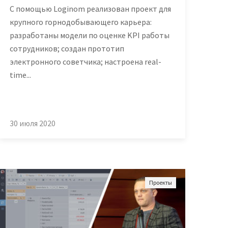
С помощью Loginom реализован проект для
аналитики
крупного горнодобывающего карьера:
О компании
разработаны модели по оценке KPI работы
а
сотрудников; создан прототип
Контакты
электронного советчика; настроена real-
time...
Поддержка
Обратная связь
30 июля 2020
Проекты