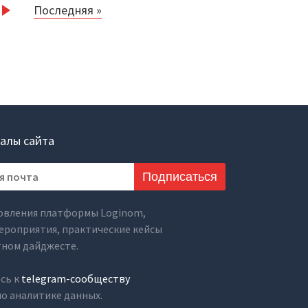
Последняя »
алы сайта
Подписаться
овления платформы Loginom,
ероприятия, практические кейсы
тном дайджесте.
сь к
telegram-сообществу
о аналитике данных.