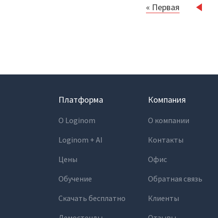
« Первая
››
Нумерация
страниц
Платформа
Компания
О Loginom
О компании
Loginom + AI
Контакты
Цены
Офис
Обучение
Обратная связь
Скачать бесплатно
Клиенты
Демостенды
Отзывы