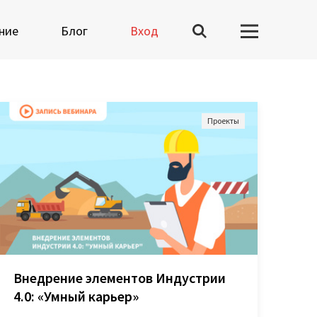
ние
Блог
Вход
Проекты
Вузы-участники
Мероприятия
Марафоны
Генеральная уборка
данных
Рецепт продвинутой
Внедрение элементов Индустрии
аналитики
4.0: «Умный карьер»
На высоту enterprise-