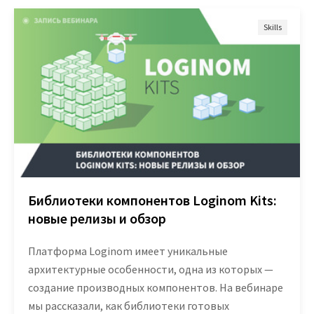
Skills
Проекты
Отзывы
Блог
Вики
Партнеры
Партнерская программа
Библиотеки компонентов Loginom Kits:
новые релизы и обзор
Партнерский портал
Платформа Loginom имеет уникальные
Академическая программа
архитектурные особенности, одна из которых —
Новости
создание производных компонентов. На вебинаре
мы рассказали, как библиотеки готовых