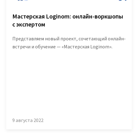
Маркетплейс
Мастерская Loginom: онлайн-воркшопы
с экспертом
Готовые решения
Представляем новый проект, сочетающий онлайн-
Интеграции
встречи и обучение — «Мастерская Loginom».
Библиотеки компонентов
Обучение
Быстрый старт
Loginom.Навыки
Мастерская Loginom
9 августа 2022
Кубок Loginom
Клиенты