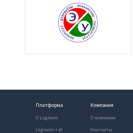
Гот
Демопримеры
Инт
Шифратор пакетов
Биб
ком
Архитектура Loginom
Об
Системные требования
Быст
Цены
Log
Loginom + AI
Платформа
Компания
О Loginom
О компании
Loginom + AI
Контакты