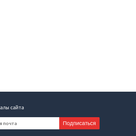
аналитики
О компании
а
Контакты
Поддержка
Обратная связь
алы сайта
Подписаться