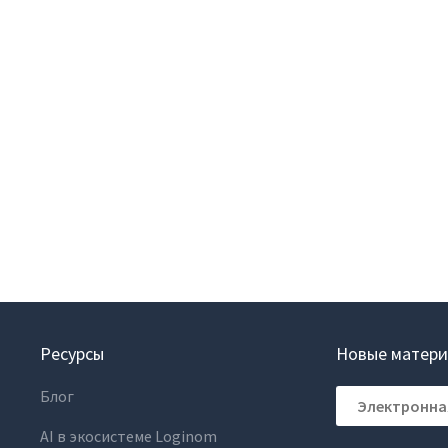
Вики
овые решения
еграции
Партнеры
лиотеки
Партнерская программ
понентов
Партнерский портал
учение
Академическая
рый старт
программа
inom.Навыки
Новости
Ресурсы
Новые матери
Блог
AI в экосистеме Loginom