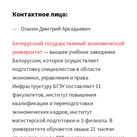
Маркетплейс
Контактное лицо:
Готовые решения
Оськин Дмитрий Аркадьевич
Интеграции
Белорусский государственный экономический
университет
— высшее учебное заведение
Библиотеки компонентов
Белоруссии, которое осуществляет
Обучение
подготовку специалистов в области
экономики, управления и права.
Быстрый старт
Инфраструктуру БГЭУ составляют 11
факультетов, институт повышения
Loginom.Навыки
квалификации и переподготовки
Мастерская Loginom
экономических кадров, институт
магистерской подготовки и З филиала. В
Кубок Loginom
университете обучаются свыше 21 тысячи
Клиенты