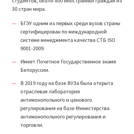
студентов, около 800 иностранных граждан из
30 стран мира.
Проекты
БГЭУ одним из первых среди вузов страны
Отзывы
сертифицирован по международной
Блог
системе менеджмента качества СТБ ISO
9001-2009.
Вики
Имеет Почетное Государственное знамя
Партнеры
Белоруссии.
Партнерская программа
В 2019 году на базе ВУЗа была открыта
отраслевая лаборатория
Партнерский портал
антимонопольного и ценового
регулирования на базе Министерства
Академическая программа
антимонопольного регулирования и
Новости
торговли.