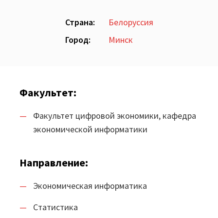
Шифратор пакетов
Страна:
Белоруссия
Архитектура Loginom
Город:
Минск
Системные требования
Цены
Факультет:
Loginom + AI
Факультет цифровой экономики, кафедра
AI в экосистеме Loginom
экономической информатики
Преимущества
Направление:
Для аналитиков
Экономическая информатика
Для IT-специалистов
Статистика
Вопросы и ответы