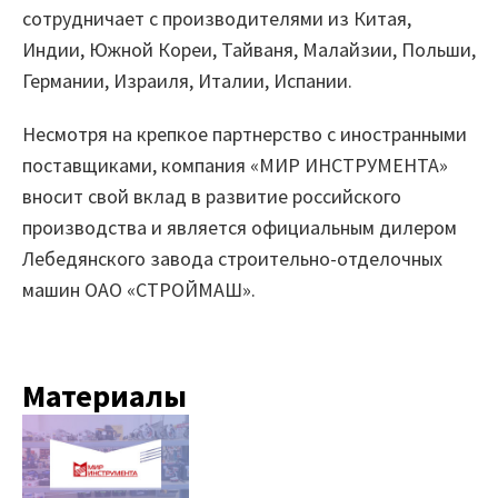
сотрудничает с производителями из Китая,
Маркетплейс
Индии, Южной Кореи, Тайваня, Малайзии, Польши,
Германии, Израиля, Италии, Испании.
Готовые решения
Несмотря на крепкое партнерство с иностранными
Интеграции
поставщиками, компания «МИР ИНСТРУМЕНТА»
Библиотеки компонентов
вносит свой вклад в развитие российского
производства и является официальным дилером
Обучение
Лебедянского завода строительно-отделочных
машин ОАО «СТРОЙМАШ».
Быстрый старт
Loginom.Навыки
Материалы
Мастерская Loginom
Кубок Loginom
Клиенты