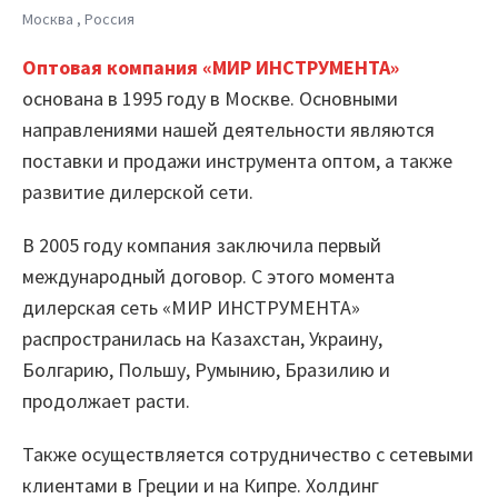
Москва , Россия
Шифратор пакетов
Оптовая компания «МИР ИНСТРУМЕНТА»
Архитектура Loginom
основана в 1995 году в Москве. Основными
направлениями нашей деятельности являются
Системные требования
поставки и продажи инструмента оптом, а также
Цены
развитие дилерской сети.
Loginom + AI
В 2005 году компания заключила первый
международный договор. С этого момента
AI в экосистеме Loginom
дилерская сеть «МИР ИНСТРУМЕНТА»
Преимущества
распространилась на Казахстан, Украину,
Болгарию, Польшу, Румынию, Бразилию и
Для аналитиков
продолжает расти.
Для IT-специалистов
Также осуществляется сотрудничество с сетевыми
клиентами в Греции и на Кипре. Холдинг
Вопросы и ответы