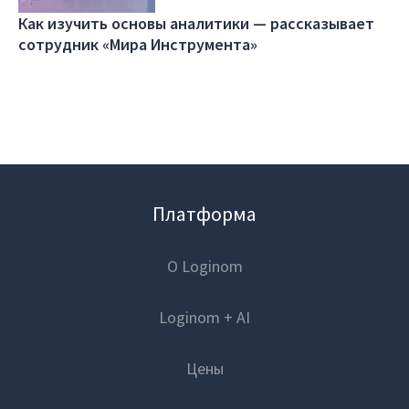
Как изучить основы аналитики — рассказывает
Проекты
сотрудник «Мира Инструмента»
Отзывы
Блог
Вики
Партнеры
Платформа
Партнерская программа
О Loginom
Партнерский портал
Loginom + AI
Академическая программа
Платформа
Цены
Новости