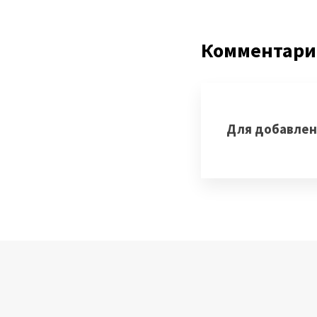
6:48
Типичные про
8:26
Тезисы
Комментар
8:37
Схема исполь
10:13
Уровни зрел
Для добавлен
11:35
Визуализаци
11:52
Использован
12:45
Использован
13:29
Недостатки в
14:46
Clear ML ка
15:45
Модули Clea