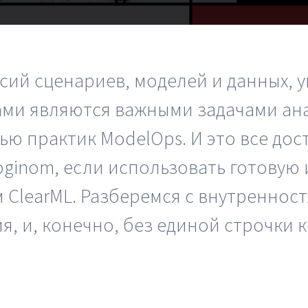
Вики
овые решения
еграции
Партнеры
лиотеки
Партнерская программ
сий сценариев, моделей и данных, 
понентов
Партнерский портал
ми являются важными задачами ан
учение
Академическая
ью практик ModelOps. И это все дос
рый старт
программа
ginom, если использовать готовую 
inom.Навыки
Новости
ClearML. Разберемся с внутренност
, и, конечно, без единой строчки к