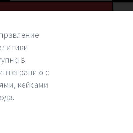
аналитики
О компании
а
управление
Контакты
алитики
Поддержка
тупно в
Обратная связь
интеграцию с
ями, кейсами
ода.