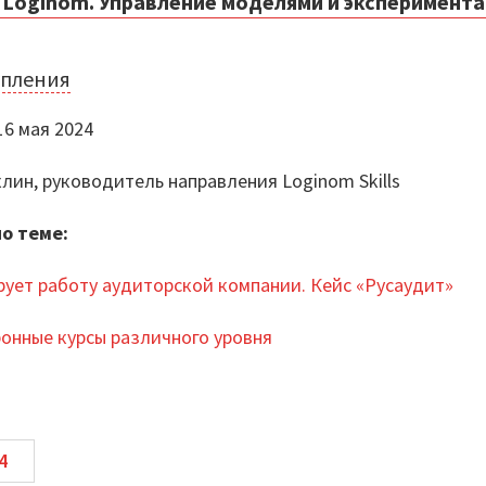
 Loginom. Управление моделями и эксперимента
упления
е спикера
6 мая 2024
а
ин, руководитель направления Loginom Skills
о теме:
зация аналитики данных
ует работу аудиторской компании. Кейс «Русаудит»
бизнес-процессу
тронные курсы различного уровня
ения ML-модели
построения модели
ные ситуации по восстановлению эксперимента
4