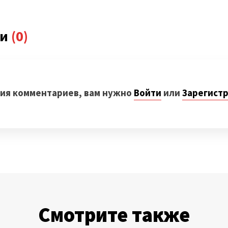
блемы при восстановлении эксперимента
ии
(0)
зования ModelOps
ости
ия комментариев, вам нужно
Войти
или
Зарегист
я проблемы с повторяемостью эксперимента
ие заметок и комментариев
ие Git
 Git для ModelOps
к подходящий фреймворк
Смотрите также
r ML