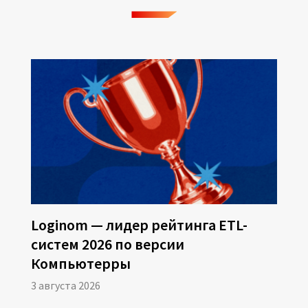
ия
йс Clear ML
 подробности
вого проекта
она сценария
оригинальных датасет
Loginom — лидер рейтинга ETL-
выборок
систем 2026 по версии
 дочерний датасет
Компьютерры
3 августа 2026
эксперимента