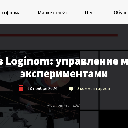
латформа
Маркетплейс
Цены
Обуче
 экосистеме Loginom
Мастерская Loginom
в Loginom: управление 
еимущества
Кубок Loginom
экспериментами
Клиенты
 аналитиков
18 ноября 2024
0 комментариев
IT-специалистов
Проекты
росы и ответы
Отзывы
#
loginom tech 2024
Блог
ркетплейс