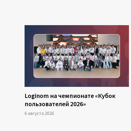
16:28
Терминолог
17:48
Web-интерфе
18:17
Технические
18:59
Создание но
19:14
Модули шабл
20:15
Сохранение 
Loginom на чемпионате «Кубок
20:40
Подготовка 
пользователей 2026»
21:01
Сохранение в
6 августа 2026
21:49
Наполнение 