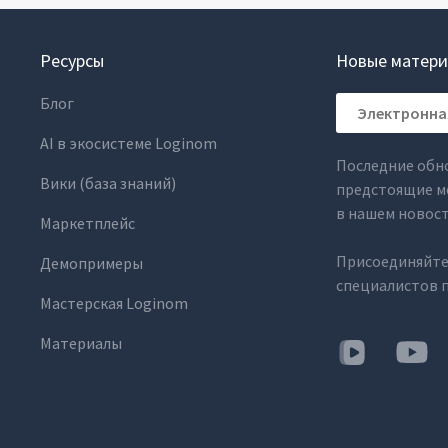
Ресурсы
Новые матери
Блог
AI в экосистеме Loginom
Последние обн
Вики (база знаний)
предстоящие м
в нашем новос
Маркетплейс
Присоединяйте
Демопримеры
специалистов п
Мастерская Loginom
Материалы