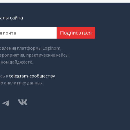
алы сайта
Подписаться
овления платформы Loginom,
ероприятия, практические кейсы
тном дайджесте.
сь к
telegram-сообществу
о аналитике данных.