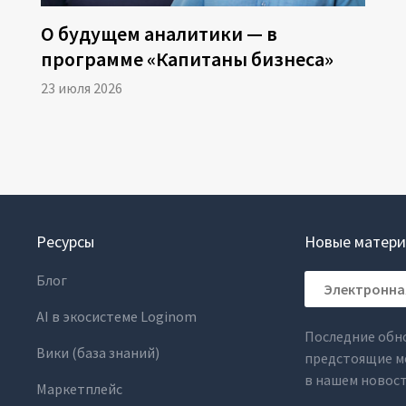
О будущем аналитики — в
программе «Капитаны бизнеса»
23 июля 2026
Ресурсы
Новые матери
Блог
AI в экосистеме Loginom
Последние обн
Вики (база знаний)
предстоящие м
в нашем новос
Маркетплейс