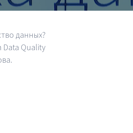
аналитики
О компании
а
тво данных?
Контакты
Data Quality
Поддержка
ова.
Обратная связь