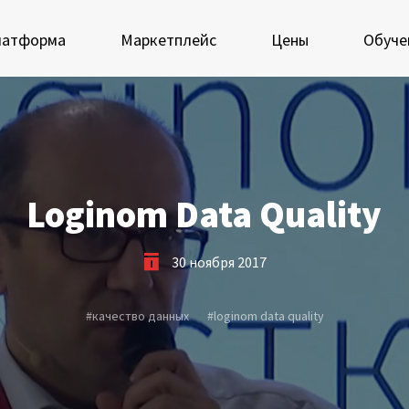
латформа
Маркетплейс
Цены
Обуче
 экосистеме Loginom
Мастерская Loginom
еимущества
Кубок Loginom
Loginom Data Quality
Клиенты
 аналитиков
30 ноября 2017
IT-специалистов
Проекты
#
качество данных
#
loginom data quality
росы и ответы
Отзывы
Блог
ркетплейс