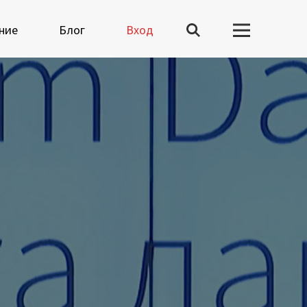
ние
Блог
Вход
Вузы-участники
Мероприятия
Марафоны
Генеральная уборка
данных
Рецепт продвинутой
аналитики
На высоту enterprise-