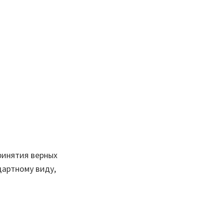
ринятия верных
дартному виду,