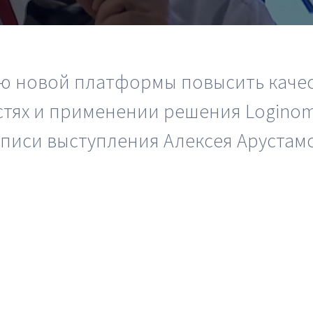
Вики
овые решения
еграции
Партнеры
лиотеки
Партнерская программ
ю новой платформы повысить качес
понентов
Партнерский портал
тях и применении решения Loginom 
учение
Академическая
аписи выступления Алексея Арустам
рый старт
программа
inom.Навыки
Новости