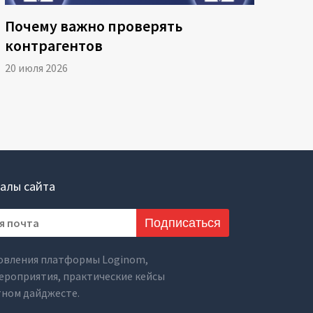
Почему важно проверять
контрагентов
20 июля 2026
алы сайта
Подписаться
овления платформы Loginom,
ероприятия, практические кейсы
тном дайджесте.