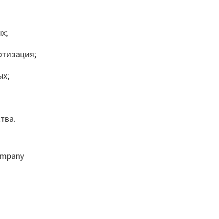
х;
ртизация;
ых;
тва.
ompany