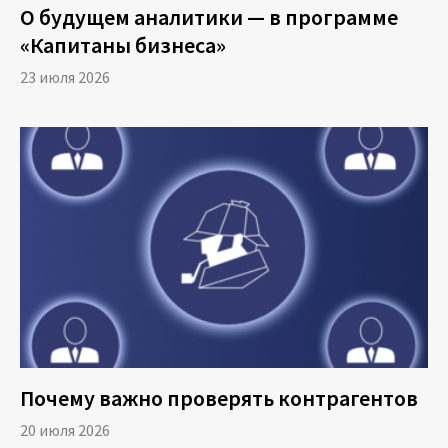
О будущем аналитики — в программе
возможность из одного главного пакета
«Капитаны бизнеса»
запустить обработку всех вложенных.
23 июля 2026
С целью контроля качества, полноты и
корректности исполнения моделей в Loginom
можно настроить автоматический репортинг.
Например, получать уведомления о ходе
работы сценария по электронной почте или c
помощью Telegram-бота.
Почему важно проверять контрагентов
20 июля 2026