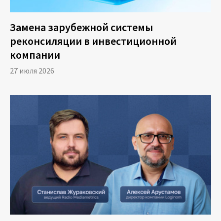
Вход
обработку и хранение можно реализовать
автоматически с помощью стандартных
Замена зарубежной системы
инструментов Windows. Например, с помощью
реконсиляции в инвестиционной
планировщика заданий Windows Task
компании
Scheduler можно настроить автоматический
27 июля 2026
запуск Loginom и отработку сценария в
определенное время и с заданной
периодичностью.
С увеличением количества сценариев в
Loginom может возникнуть потребность
автоматического запуска многоуровневых
моделей с разветвленной иерархией
сценариев. В этом случае можно
использовать встроенный функционал
платформы — BatchLaunche, который дает