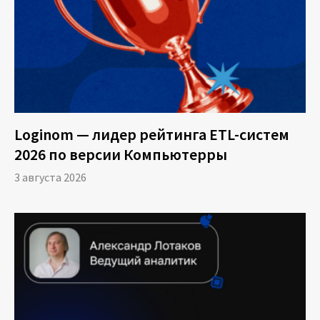
осуществляет продажи через оффлайн канал
и дополнительно размещает товар на
маркетплейсах. До внедрения Loginom с
целью анализа продаж использовались
отчеты из 1С, ручные Excel-выгрузки из
различных источников, в том числе
Loginom — лидер рейтинга ETL-систем
маркетплейсов, их дальнейшая обработка и
2026 по версии Компьютерры
калькуляция.
3 августа 2026
После внедрения Loginom была настроена
интеграция с маркетплейсами по API,
загружены внутрикорпоративные Excel-
источники и реализовано подключение к 1С.
На основании объединенных данных был
спроектирован определенный сценарий
обработки, что позволило получать отчет по