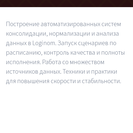
Шифратор пакетов
Построение автоматизированных систем
Архитектура Loginom
консолидации, нормализации и анализа
Системные требования
данных в Loginom. Запуск сценариев по
Цены
расписанию, контроль качества и полноты
исполнения. Работа со множеством
Loginom + AI
источников данных. Техники и практики
AI в экосистеме Loginom
для повышения скорости и стабильности.
Преимущества
Для аналитиков
Для IT-специалистов
Вопросы и ответы