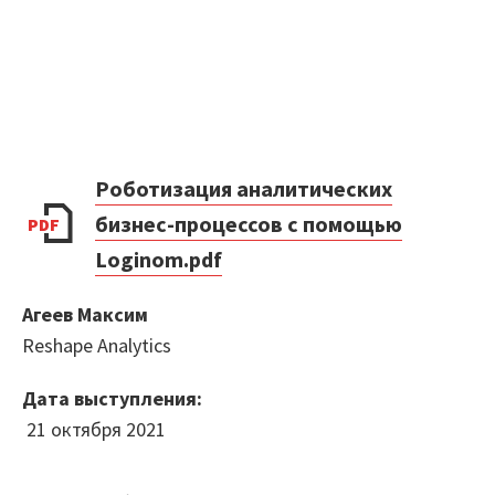
Маркетплейс
Готовые решения
Интеграции
Роботизация аналитических
Библиотеки компонентов
бизнес-процессов с помощью
PDF
Обучение
Loginom.pdf
Быстрый старт
Агеев Максим
Loginom.Навыки
Reshape Analytics
Мастерская Loginom
Дата выступления:
21 октября 2021
Кубок Loginom
Клиенты