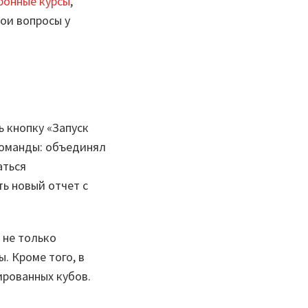
ронные курсы
,
ои вопросы у
 кнопку «Запуск
команды: объединял
аться
ть новый отчет с
 не только
. Кроме того, в
ированных кубов.