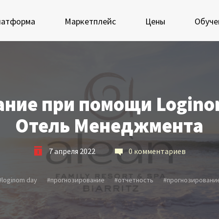
латформа
Маркетплейс
Цены
Обуче
 экосистеме Loginom
Мастерская Loginom
ние при помощи Logino
еимущества
Кубок Loginom
Отель Менеджмента
Клиенты
 аналитиков
7 апреля 2022
0 комментариев
IT-специалистов
Проекты
росы и ответы
Отзывы
#
loginom day
#
прогнозирование
#
отчетность
#
прогнозировани
Блог
ркетплейс