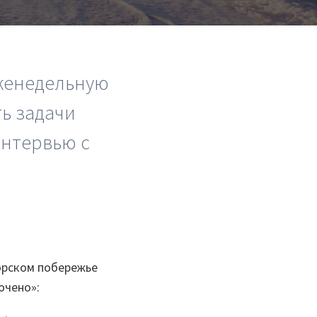
аналитики
О компании
а
женедельную
Контакты
ь задачи
Поддержка
Интервью с
Обратная связь
орском побережье
ючено»: