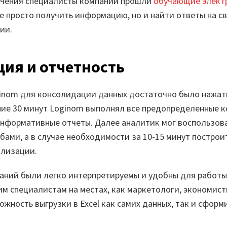
учения специалисты компании прошли
обучающие элект
 просто получить информацию, но и найти ответы на св
ии.
ия и отчетность
inom для консолидации данных достаточно было нажать
ение 30 минут Loginom выполнял все предопределенные 
информативные отчеты. Далее аналитик мог воспользов
ами, а в случае необходимости за 10-15 минут построи
ализации.
аний были легко интерпретируемы и удобны для работы
им специалистам на местах, как маркетологи, экономисты
жность выгрузки в Excel как самих данных, так и сформ