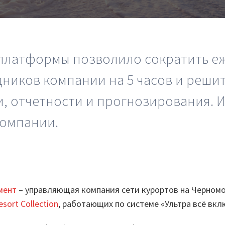
Вики
овые решения
еграции
Партнеры
лиотеки
Партнерская программ
платформы позволило сократить е
понентов
Партнерский портал
дников компании на 5 часов и решит
учение
Академическая
, отчетности и прогнозирования. 
рый старт
программа
компании.
inom.Навыки
Новости
и
мент
– управляющая компания сети курортов на Черном
esort Collection
, работающих по системе «Ультра всё вкл