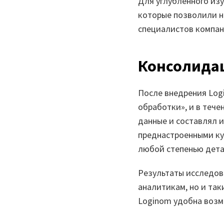
Для углубленного из
которые позволили не
специалистов компан
Консолидац
После внедрения Log
обработки», и в теч
данные и составлял 
преднастроенными куб
любой степенью дет
Результаты исследов
аналитикам, но и так
Loginom удобна возмо