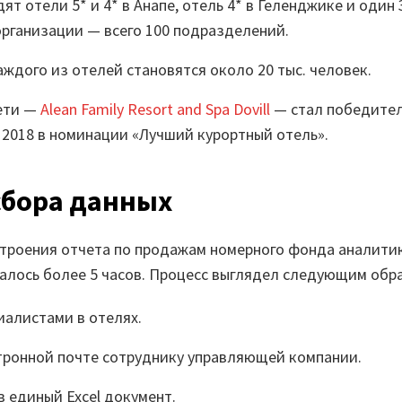
дят отели 5* и 4* в Анапе, отель 4* в Геленджике и один 
ганизации — всего 100 подразделений.
аждого из отелей становятся около 20 тыс. человек.
ети —
Alean Family Resort and Spa Dovill
— стал победител
s 2018 в номинации «Лучший курортный отель».
сбора данных
троения отчета по продажам номерного фонда аналити
лось более 5 часов. Процесс выглядел следующим обр
иалистами в отелях.
тронной почте сотруднику управляющей компании.
в единый Excel документ.