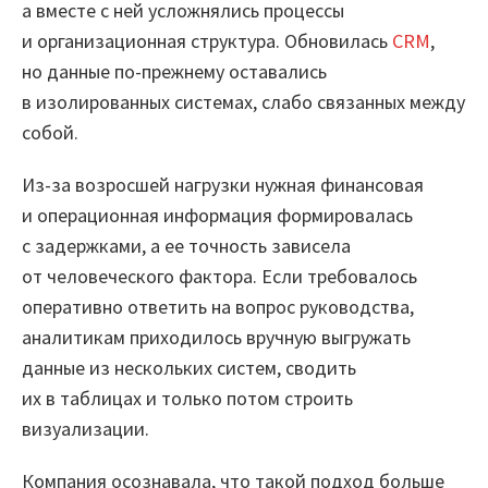
Вузы-участники
а вместе с ней усложнялись процессы
и организационная структура. Обновилась
CRM
,
Мероприятия
но данные по-прежнему оставались
в изолированных системах, слабо связанных между
Марафоны
собой.
Генеральная уборка данных
Из-за возросшей нагрузки нужная финансовая
Рецепт продвинутой аналитики
и операционная информация формировалась
с задержками, а ее точность зависела
На высоту enterprise-аналитики
от человеческого фактора. Если требовалось
О компании
оперативно ответить на вопрос руководства,
аналитикам приходилось вручную выгружать
Контакты
данные из нескольких систем, сводить
их в таблицах и только потом строить
Поддержка
визуализации.
Обратная связь
Компания осознавала, что такой подход больше