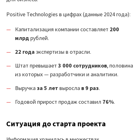
Маркетплейс
Positive Technologies в цифрах (данные 2024 года):
Готовые решения
Капитализация компании составляет
200
млрд
рублей.
Интеграции
22 года
экспертизы в отрасли.
Библиотеки компонентов
Штат превышает
3 000 сотрудников
, половина
Обучение
из которых — разработчики и аналитики.
Быстрый старт
Выручка
за 5 лет
выросла
в 9 раз
.
Loginom.Навыки
Годовой прирост продаж составил
76%
.
Мастерская Loginom
Ситуация до старта проекта
Кубок Loginom
Клиенты
Информация хранилась в множествах