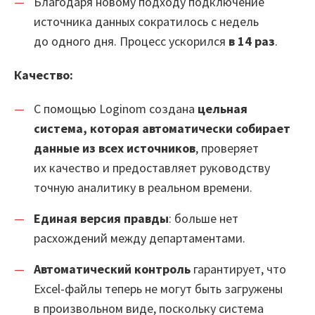
Благодаря новому подходу подключение
источника данных сократилось с недель
до одного дня. Процесс ускорился
в 14 раз
.
Качество:
С помощью Loginom создана
цельная
система, которая автоматически собирает
данные из всех источников
, проверяет
их качество и предоставляет руководству
точную аналитику в реальном времени.
Платформа
Единая версия правды
: больше нет
расхождений между департаментами.
Маркетплейс
Автоматический контроль
гарантирует, что
Excel-файлы теперь не могут быть загружены
в произвольном виде, поскольку система
Цены