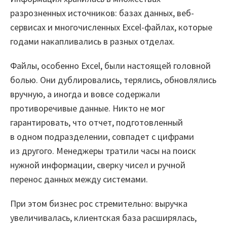
разрозненных источников: базах данных, веб-
Проекты
сервисах и многочисленных Excel-файлах, которые
годами накапливались в разных отделах.
Отзывы
Файлы, особенно Excel, были настоящей головной
Блог
болью. Они дублировались, терялись, обновлялись
Вики
вручную, а иногда и вовсе содержали
противоречивые данные. Никто не мог
Партнеры
гарантировать, что отчет, подготовленный
в одном подразделении, совпадет с цифрами
Партнерская программа
из другого. Менеджеры тратили часы на поиск
Партнерский портал
нужной информации, сверку чисел и ручной
перенос данных между системами.
Академическая программа
При этом бизнес рос стремительно: выручка
Новости
увеличивалась, клиентская база расширялась,