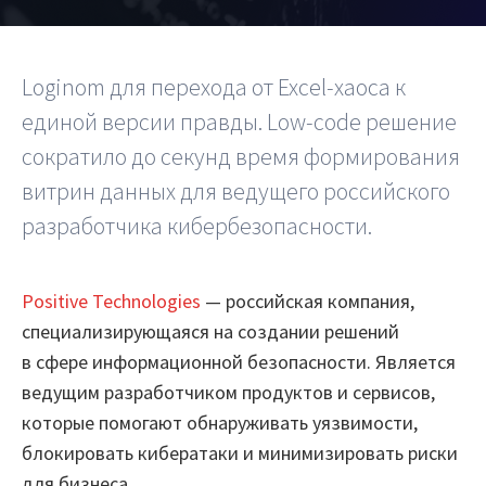
Шифратор пакетов
Loginom для перехода от Excel-хаоса к
Архитектура Loginom
единой версии правды. Low-code решение
Системные требования
сократило до секунд время формирования
Цены
витрин данных для ведущего российского
разработчика кибербезопасности.
Loginom + AI
AI в экосистеме Loginom
Positive Technologies
— российская компания,
Преимущества
специализирующаяся на создании решений
в сфере информационной безопасности. Является
Для аналитиков
ведущим разработчиком продуктов и сервисов,
которые помогают обнаруживать уязвимости,
Для IT-специалистов
блокировать кибератаки и минимизировать риски
Вопросы и ответы
для бизнеса.