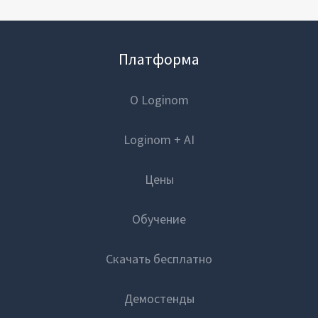
Платформа
О Loginom
Loginom + AI
Цены
Обучение
Скачать бесплатно
Демостенды