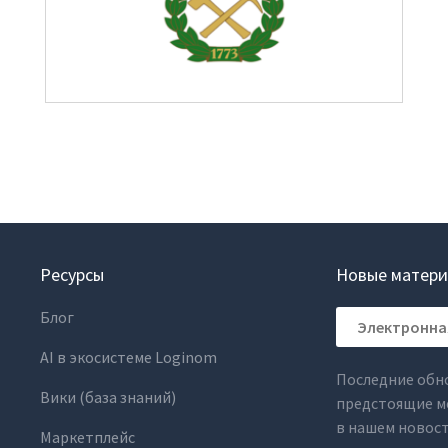
Ресурсы
Новые матери
Блог
AI в экосистеме Loginom
Последние обн
Вики (база знаний)
предстоящие м
в нашем новос
Маркетплейс