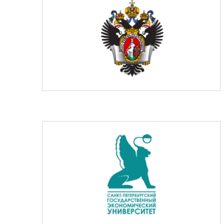
Гот
Демопримеры
Инт
Шифратор пакетов
Биб
ком
Архитектура Loginom
Об
Системные требования
Быст
Цены
Log
Loginom + AI