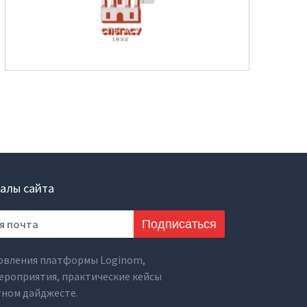
алы сайта
Подписаться
овления платформы Loginom,
ероприятия, практические кейсы
тном дайджесте.