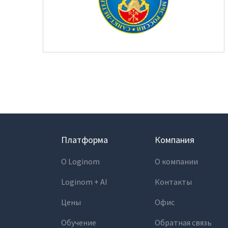
Платформа
Компания
О Loginom
О компании
Loginom + AI
Контакты
Цены
Офис
Обучение
Обратная связь