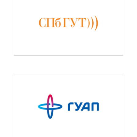
Вики
овые решения
еграции
Партнеры
лиотеки
Партнерская программ
понентов
Партнерский портал
учение
Академическая
рый старт
программа
inom.Навыки
Новости