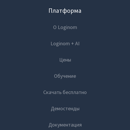
Платформа
Обучение
Закрыть
О Loginom
Блог
Loginom + AI
Вход
Цены
Обучение
Скачать бесплатно
Демостенды
Документация