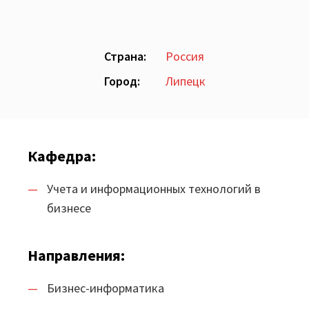
Шифратор пакетов
Архитектура Loginom
Страна:
Россия
Город:
Липецк
Системные требования
Цены
Loginom + AI
Кафедра:
AI в экосистеме Loginom
Учета и информационных технологий в
бизнесе
Преимущества
Для аналитиков
Направления:
Для IT-специалистов
Бизнес-информатика
Вопросы и ответы