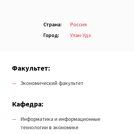
Шифратор пакетов
Архитектура Loginom
Страна:
Россия
Город:
Улан-Удэ
Системные требования
Цены
Loginom + AI
Факультет:
AI в экосистеме Loginom
Экономический факультет
Преимущества
Кафедра:
Для аналитиков
Для IT-специалистов
Информатика и информационные
технологии в экономике
Вопросы и ответы