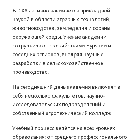
БГСХА активно занимается прикладной
Проекты
наукой в области аграрных технологий,
Отзывы
животноводства, земледелия и охраны
окружающей среды. Учёные академии
Блог
сотрудничают с хозяйствами Бурятии и
соседних регионов, внедряя научные
Вики
разработки в сельскохозяйственное
Партнеры
производство.
Партнерская программа
На сегодняшний день академия включает в
себя несколько факультетов, научно-
Партнерский портал
исследовательских подразделений и
собственный агротехнический колледж.
Академическая программа
Учебный процесс ведётся на всех уровнях
Новости
образования: от среднего профессионального