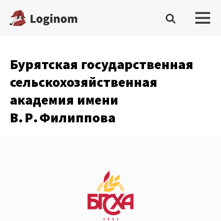
Бурятская государственная
Войти
сельскохозяйственная
Платформа
академия имени
Скачать бесплатную редакцию
В. Р. Филиппова
Купить настольную редакцию
Запросить trial сервера
Демостенды
Документация
Демопримеры