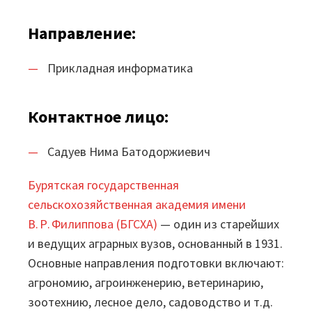
Маркетплейс
Направление:
Готовые решения
Прикладная информатика
Интеграции
Контактное лицо:
Библиотеки компонентов
Садуев Нима Батодоржиевич
Обучение
Бурятская государственная
Быстрый старт
сельскохозяйственная академия имени
Loginom.Навыки
В. Р. Филиппова (БГСХА)
— один из старейших
и ведущих аграрных вузов, основанный в 1931.
Мастерская Loginom
Основные направления подготовки включают:
Кубок Loginom
агрономию, агроинженерию, ветеринарию,
зоотехнию, лесное дело, садоводство и т.д.
Клиенты