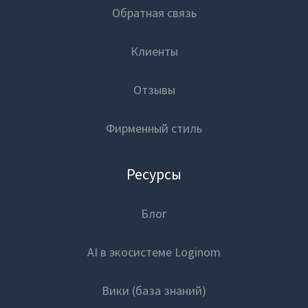
Вузы-участники
Обратная связь
Мероприятия
Вход
Клиенты
Марафоны
Отзывы
Генеральная уборка данных
Фирменный стиль
Рецепт продвинутой аналитики
На высоту enterprise-аналитики
Ресурсы
О компании
Блог
Контакты
AI в экосистеме Loginom
Поддержка
Обратная связь
Вики (база знаний)