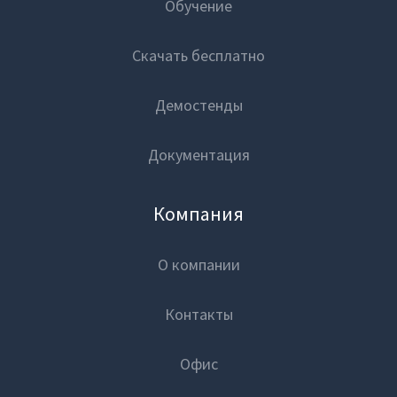
Обучение
Проекты
Скачать бесплатно
Отзывы
Демостенды
Блог
Платформа
Документация
Вики
Маркетплейс
Партнеры
Компания
Партнерская программа
Цены
О компании
Партнерский портал
Контакты
Обучение
Академическая программа
Офис
Новости
Блог