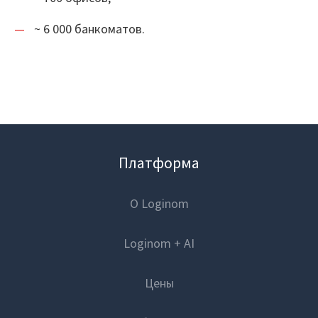
Маркетплейс
~ 6 000 банкоматов.
Готовые решения
Интеграции
Библиотеки компонентов
Обучение
Платформа
Быстрый старт
О Loginom
Loginom.Навыки
Loginom + AI
Мастерская Loginom
Цены
Кубок Loginom
Клиенты