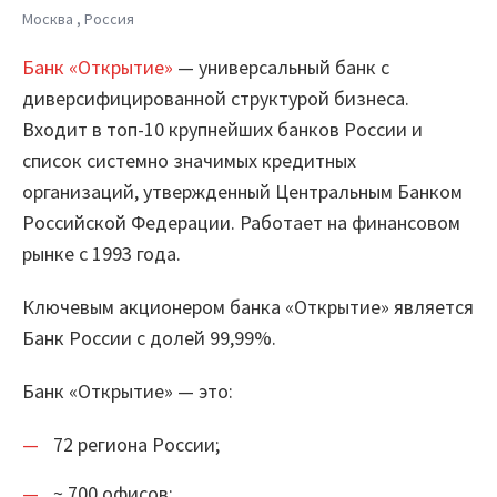
Москва , Россия
Шифратор пакетов
Банк «Открытие»
— универсальный банк с
Архитектура Loginom
диверсифицированной структурой бизнеса.
Входит в топ-10 крупнейших банков России и
Системные требования
список системно значимых кредитных
Цены
организаций, утвержденный Центральным Банком
Российской Федерации. Работает на финансовом
Loginom + AI
рынке с 1993 года.
AI в экосистеме Loginom
Ключевым акционером банка «Открытие» является
Преимущества
Банк России с долей 99,99%.
Для аналитиков
Банк «Открытие» — это:
Для IT-специалистов
72 региона России;
Вопросы и ответы
~ 700 офисов;