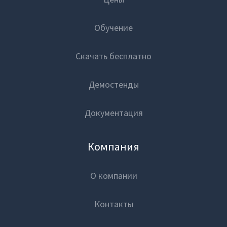
Проекты
Обучение
Отзывы
Скачать бесплатно
Блог
Демостенды
Платформа
Вики
Документация
Партнеры
Маркетплейс
Партнерская программа
Компания
Цены
Партнерский портал
О компании
Академическая программа
Обучение
Контакты
Новости