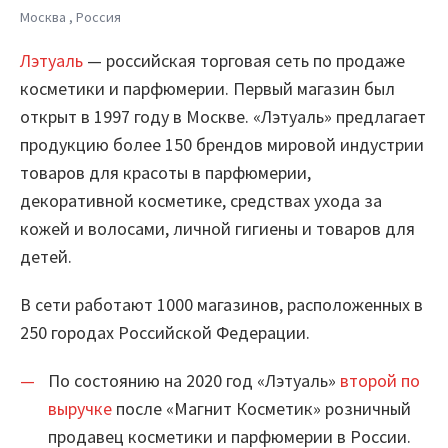
Москва , Россия
Шифратор пакетов
Лэтуаль
— российская торговая сеть по продаже
Архитектура Loginom
косметики и парфюмерии. Первый магазин был
открыт в 1997 году в Москве. «Лэтуаль» предлагает
Системные требования
продукцию более 150 брендов мировой индустрии
Цены
товаров для красоты в парфюмерии,
декоративной косметике, средствах ухода за
Loginom + AI
кожей и волосами, личной гигиены и товаров для
детей.
AI в экосистеме Loginom
Преимущества
В сети работают 1000 магазинов, расположенных в
250 городах Российской Федерации.
Для аналитиков
По состоянию на 2020 год «Лэтуаль»
второй по
Для IT-специалистов
выручке
после «Магнит Косметик» розничный
продавец косметики и парфюмерии в России.
Вопросы и ответы