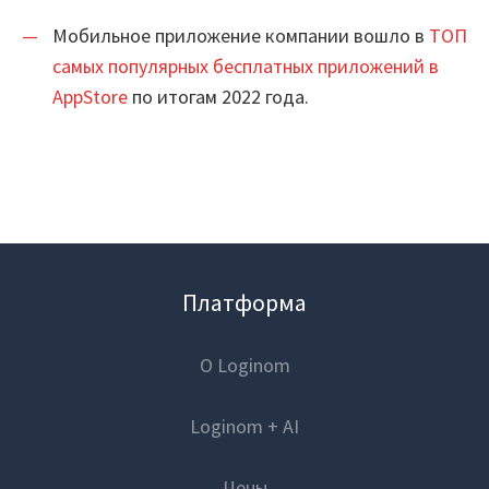
Мобильное приложение компании вошло в
ТОП
Маркетплейс
самых популярных бесплатных приложений в
Готовые решения
AppStore
по итогам 2022 года.
Интеграции
Библиотеки компонентов
Обучение
Быстрый старт
Платформа
Loginom.Навыки
О Loginom
Мастерская Loginom
Loginom + AI
Кубок Loginom
Клиенты
Цены