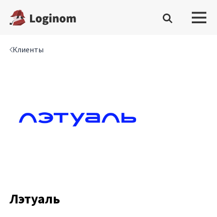
Клиенты
Войти
Платформа
Скачать бесплатную редакцию
Купить настольную редакцию
Запросить trial сервера
Демостенды
Документация
Лэтуаль
Демопримеры