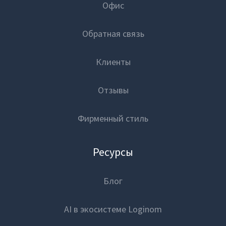
Вузы-участники
Блог
Офис
Мероприятия
Обратная связь
Вход
Марафоны
Клиенты
Генеральная уборка данных
Отзывы
Рецепт продвинутой аналитики
На высоту enterprise-аналитики
Фирменный стиль
О компании
Ресурсы
Контакты
Блог
Поддержка
Обратная связь
AI в экосистеме Loginom