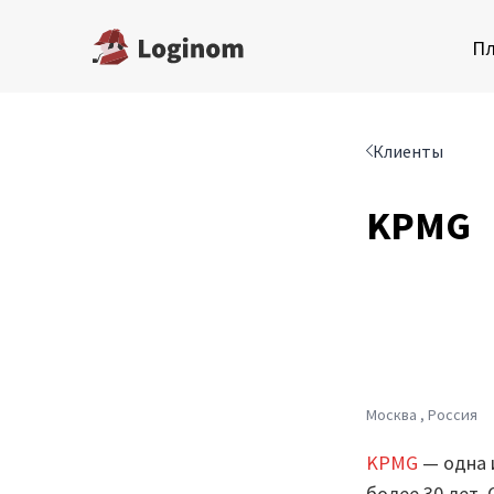
П
Клиенты
Платформа
AI в
KPMG
Пр
Скачать бесплатную
редакцию
Для
Купить настольную
Для 
редакцию
Воп
Запросить trial сервера
Москва , Россия
Демостенды
Ма
KPMG
— одна 
более 30 лет.
Документация