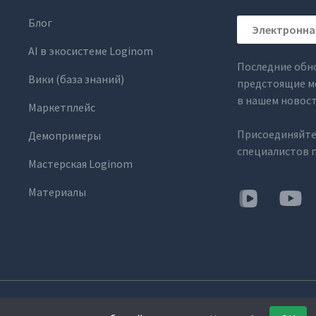
Блог
AI в экосистеме Loginom
Последние обн
Вики (база знаний)
предстоящие м
в нашем новос
Маркетплейс
Присоединяйте
Демопримеры
специалистов п
Мастерская Loginom
Материалы
е права защищены.
8-800-100-00-56
info@loginom.ru