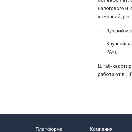
Гот
налогового и 
Демопримеры
Инт
компаний, рес
Шифратор пакетов
Биб
Лучший меж
ком
Архитектура Loginom
Крупнейшая
Об
РА»).
Системные требования
Быст
Цены
Штаб-квартир
работают в 14
Log
Loginom + AI
Платформа
Компания