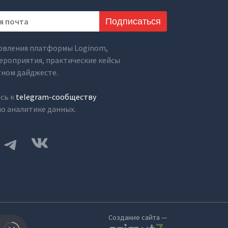
Подписаться
овления платформы Loginom,
ероприятия, практические кейсы
тном дайджесте.
сь к
telegram-сообществу
о аналитике данных.
Создание сайта —