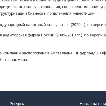
Вики
овые решения
юридического консультирования, совершенствования уп
еграции
Партнеры
труктуризации бизнеса и привлечения инвестиций:
лиотеки
Партнерская программ
дународный налоговый консультант (2020 г.), по верси
понентов
Партнерский портал
 аудиторская фирма России (2009–2019 гг.), по версии 
учение
Академическая
рый старт
программа
а компании расположена в Амстелвене, Нидерланды. О
7 странах мира.
inom.Навыки
Новости
Ресурсы
Новые матери