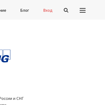
ние
Блог
Вход
Вузы-участники
Мероприятия
Марафоны
Генеральная уборка
данных
Рецепт продвинутой
аналитики
России и СНГ
сти,
На высоту enterprise-