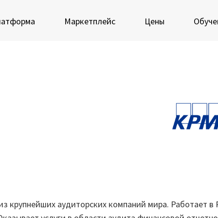
латформа
Маркетплейс
Цены
Обуче
 экосистеме Loginom
Мастерская Loginom
еимущества
Кубок Loginom
Клиенты
 аналитиков
IT-специалистов
Проекты
росы и ответы
Отзывы
Блог
ркетплейс
из крупнейших аудиторских компаний мира. Работает в 
 Оказывает услуги в области аудита финансовой отчетно