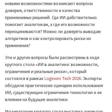
новыми возможностями возникают вопросы
Маркетплейс
доверия, ответственности и качества
принимаемых решений. Где ИИ действительно
Готовые решения
помогает аналитикам, а где его возможности
переоцениваются? Можно ли доверять выводам
Интеграции
алгоритмов и как контролировать риски их
Библиотеки компонентов
применения?
Обучение
Эти и другие вопросы были рассмотрены в ходе
круглого стола «ИИ в аналитике: возможности,
Быстрый старт
ограничения и реальные риски», который
Loginom.Навыки
состоялся в рамках
Loginom Tech 2026
. Эксперты
обсудили практические сценарии использования
Мастерская Loginom
ИИ, существующие ограничения технологии и ее
влияние на будущее аналитики.
Кубок Loginom
Клиенты
Модератором круглого стола выступил директор