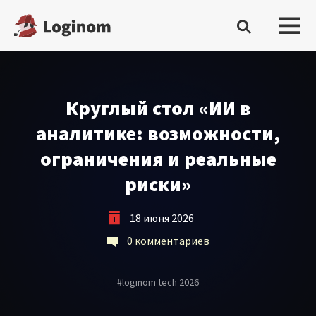
Войти
Круглый стол «ИИ в
Платформа
аналитике: возможности,
ограничения и реальные
Скачать бесплатную редакцию
риски»
Купить настольную редакцию
Запросить trial сервера
18 июня 2026
0 комментариев
Демостенды
Документация
#
loginom tech 2026
Демопримеры