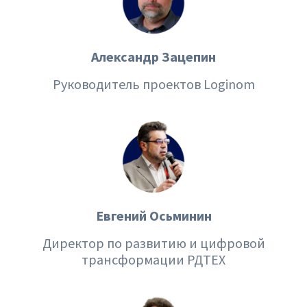
Вузы-участники
Мероприятия
Александр Зацепин
Марафоны
Руководитель проектов Loginom
Генеральная уборка данных
Рецепт продвинутой аналитики
На высоту enterprise-аналитики
О компании
Евгений Осьминин
Контакты
Директор по развитию и цифровой
Поддержка
трансформации РДТEХ
Обратная связь