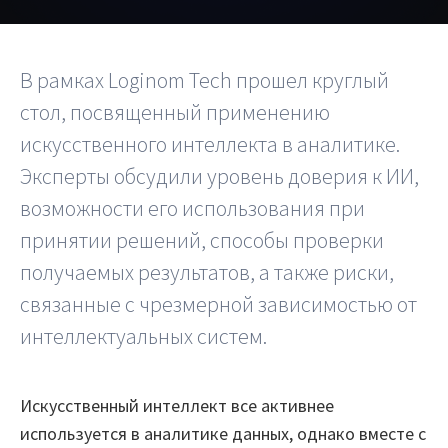
Шифратор пакетов
В рамках Loginom Tech прошел круглый
Архитектура Loginom
стол, посвященный применению
Системные требования
искусственного интеллекта в аналитике.
Цены
Эксперты обсудили уровень доверия к ИИ,
возможности его использования при
Loginom + AI
принятии решений, способы проверки
AI в экосистеме Loginom
получаемых результатов, а также риски,
связанные с чрезмерной зависимостью от
Преимущества
интеллектуальных систем.
Для аналитиков
Для IT-специалистов
Искусственный интеллект все активнее
используется в аналитике данных, однако вместе с
Вопросы и ответы