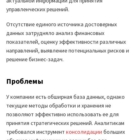
актуальной информации для принятия
Вузы-участники
управленческих решений.
Мероприятия
Отсутствие единого источника достоверных
Марафоны
данных затрудняло анализ финансовых
показателей, оценку эффективности различных
Генеральная уборка данных
направлений, выявление потенциальных рисков и
Рецепт продвинутой аналитики
решение бизнес-задач.
На высоту enterprise-аналитики
Проблемы
О компании
У компании есть обширная база данных, однако
Контакты
текущие методы обработки и хранения не
позволяют эффективно использовать ее для
Поддержка
принятия стратегических решений. Аналитикам
Обратная связь
требовался инструмент
консолидации
больших