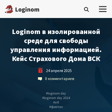
Loginom в изолированной
Войти
среде для свободы
Платформа
управления информацией.
Скачать бесплатную редакцию
Кейс Страхового Дома ВСК
Купить настольную редакцию
24 апреля 2025
Запросить trial сервера
0 комментариев
Демостенды
#
loginom day
#
loginom day 2024
Документация
#
etl
#
финтех
Демопримеры