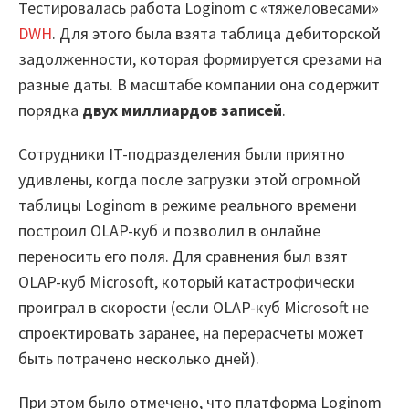
Тестировалась работа Loginom с «тяжеловесами»
DWH
. Для этого была взята таблица дебиторской
задолженности, которая формируется срезами на
разные даты. В масштабе компании она содержит
порядка
двух миллиардов записей
.
Сотрудники IT-подразделения были приятно
удивлены, когда после загрузки этой огромной
таблицы Loginom в режиме реального времени
Платформа
построил OLAP-куб и позволил в онлайне
переносить его поля. Для сравнения был взят
Маркетплейс
OLAP-куб Microsoft, который катастрофически
проиграл в скорости (если OLAP-куб Microsoft не
спроектировать заранее, на перерасчеты может
Цены
быть потрачено несколько дней).
При этом было отмечено, что платформа Loginom
Обучение