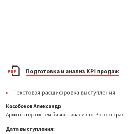
Маркетплейс
Готовые решения
Интеграции
Библиотеки компонентов
Обучение
Подготовка и анализ KPI продаж
PDF
Быстрый старт
Текстовая расшифровка выступления
Loginom.Навыки
Кособоков Александр
Меня зовут Кособоков Александр. Я
Мастерская Loginom
Архитектор систем бизнес-анализа к Росгосстрах
представляю компанию Росгосстрах, где
Кубок Loginom
занимаюсь в проекте реализации системы
Дата выступления:
бизнес-аналитики, в данном случае, - Qlik
Клиенты