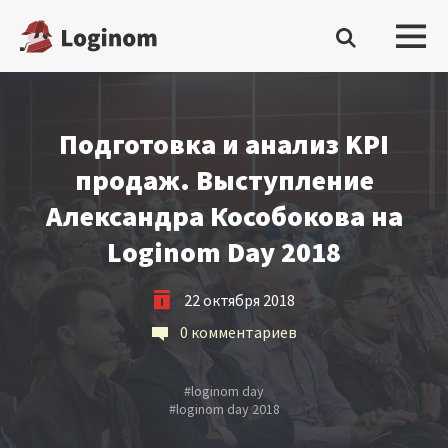
Войти
Подготовка и анализ KPI
Платформа
продаж. Выступление
Александра Кособокова на
Скачать бесплатную редакцию
Loginom Day 2018
Купить настольную редакцию
22 октября 2018
Запросить trial сервера
0 комментариев
Демостенды
#
loginom day
Документация
#
loginom day 2018
Демопримеры