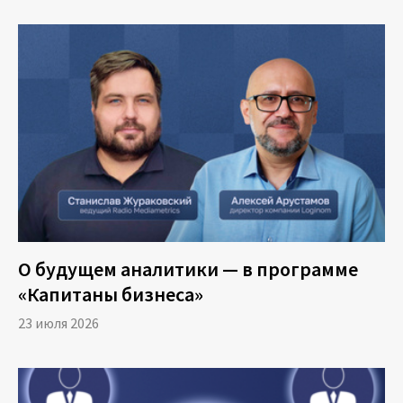
в первую волну сделать отслеживание
ключевых показателей по бизнесу. Они и
ранее были зашиты в Excel, но, тем не менее,
перевести это всё на более современную
платформу.
Сократить время поиска информации, нужной
для специалистов разного уровня, для
руководителей разного уровня.
И, самое главное, предоставить в компании
О будущем аналитики — в программе
один единый источник правды, тот источник,
«Капитаны бизнеса»
на который бы ссылались другие отчёты.
23 июля 2026
Мы находимся все в реальном мире, несмотря
то, что мы можем говорить о хранилище
данных, об озере данных, и так далее, в