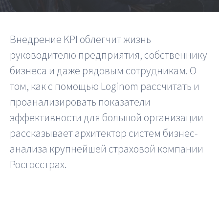
Шифратор пакетов
Внедрение KPI облегчит жизнь
Архитектура Loginom
руководителю предприятия, собственнику
Системные требования
бизнеса и даже рядовым сотрудникам. О
Цены
том, как с помощью Loginom рассчитать и
проанализировать показатели
Loginom + AI
эффективности для большой организации
AI в экосистеме Loginom
рассказывает архитектор систем бизнес-
анализа крупнейшей страховой компании
Преимущества
Росгосстрах.
Для аналитиков
Для IT-специалистов
Вопросы и ответы