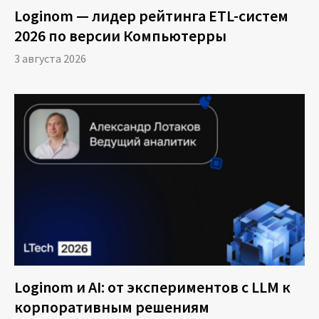
далее.
Loginom — лидер рейтинга ETL-систем
2026 по версии Компьютерры
Но, тем не менее, всё это приводило к тому,
что затрачивалось очень много времени на
3 августа 2026
подготовку этой отчётности. Одни и те же
источники, одни и те же данные могли быть
разные в разных ситуациях.
Бесконечная история начиналась на каждом
уровне: руководителю представили один
счет, он посмотрел смежный отчёт, и
начинаются постоянные споры: «Откуда вы
взяли эти цифры? Как их посчитали?» Эта
Loginom и AI: от экспериментов с LLM к
разнородность информации за счёт того, что
корпоративным решениям
разные исполнители с разным пониманием