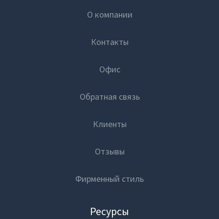
На протяжении текущего года с момента
О компании
внедрения системы Qlik Sence, она показала
то, что можно настраивать базовые отчеты,
Контакты
предоставлять так называемую Self-guided
analytics, то, что раньше делали айтишники
Офис
для пользователей. Но система
действительно очень гибко позволяла
Обратная связь
предоставлять доступ продвинутым
пользователям, который раньше занимались
Клиенты
в Excel, писали скрипты на VBA, Phyton. Люди с
удовольствием втягивают в игру под
Отзывы
названием «Self-service BI». Оказалось
достаточно просто вовлечь и мотивировать
Фирменный стиль
людей так, чтобы они начали заниматься
единой песочнице.
Ресурсы
Первую часть мы более-менее понимаем, как